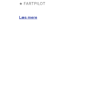
★ FARTPILOT
★ NAVIGATION
Læs mere
★ BAKKAMERA
★ NØGLEFRI BETJENING
★ P-SENSOR FOR & BAG
★ FULD AUTOMATISK KLIMA MED 2 ZONER
★ EL BETJENT BAGKLAP
____________________________________________________