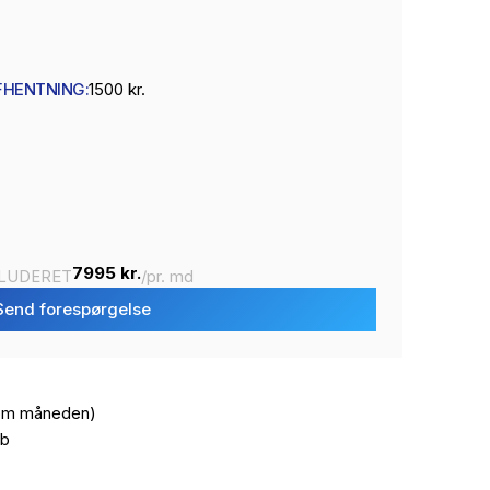
FHENTNING:
1500 kr.
7995 kr.
KLUDERET
/pr. md
Send forespørgelse
 om måneden)
ab