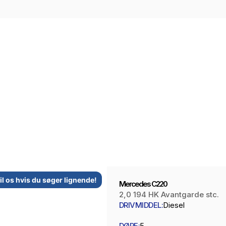
til os hvis du søger lignende!
Mercedes C220
2,0 194 HK Avantgarde stc.
DRIVMIDDEL:
Diesel
DØRE:
5