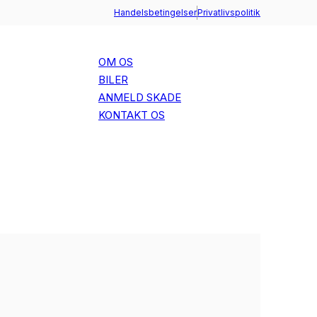
Handelsbetingelser
Privatlivspolitik
OM OS
BILER
ANMELD SKADE
+45 73 70 95 10
KONTAKT OS