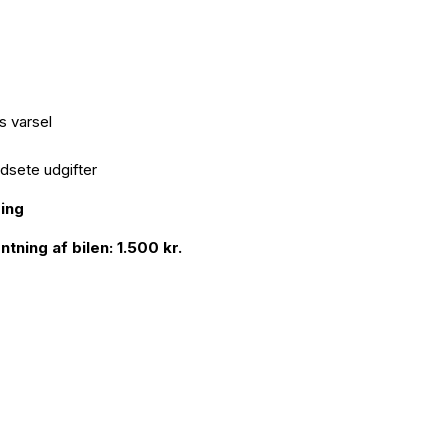
 varsel
udsete udgifter
ring
ning af bilen: 1.500 kr.