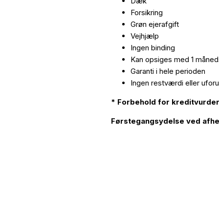
Dæk
Forsikring
Grøn ejerafgift
Vejhjælp
Ingen binding
Kan opsiges med 1 måneds
Garanti i hele perioden
Ingen restværdi eller ufor
* Forbehold for kreditvurde
Førstegangsydelse ved afhent
_________________________________