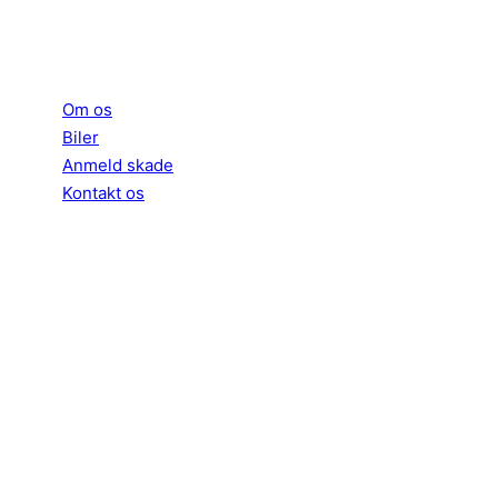
INFORMATION
Om os
Biler
Anmeld skade
Kontakt os
ÅBNINGSTIDER
Mandag – Fredag: 09.00-17.00
Lørdag – Søndag: 11.00-15.00
KONTAKT
Marienlystvej 6A
8600 Silkeborg
+45 73 70 95 10
info@silkeborgbiludlejning.dk