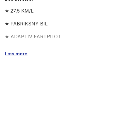
★ 27,5 KM/L
★ FABRIKSNY BIL
★ ADAPTIV FARTPILOT
★ LED FORLYGTER
Læs mere
★ VOGNBANEASSISTENT
★ NAVIGATION
★ BAKKAMERA
★ APPLE CARPLAY
★ KEYLESS ENTRY GO
___________________________________________________________