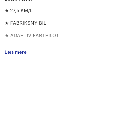
★ 27,5 KM/L
★ FABRIKSNY BIL
★ ADAPTIV FARTPILOT
★ LED FORLYGTER
Læs mere
★ VOGNBANEASSISTENT
★ NAVIGATION
★ BAKKAMERA
★ APPLE CARPLAY
★ KEYLESS ENTRY GO
___________________________________________________________