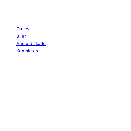
INFORMATION
Om os
Biler
Anmeld skade
Kontakt os
ÅBNINGSTIDER
Mandag – Fredag: 09.00-17.00
Lørdag – Søndag: 11.00-15.00
KONTAKT
Marienlystvej 6A
8600 Silkeborg
+45 73 70 95 10
info@silkeborgbiludlejning.dk